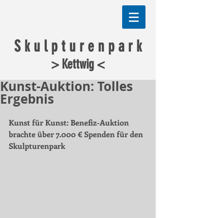
S k u l p t u r e n p a r k
> Kettwig <
Kunst-Auktion: Tolles
Ergebnis
Kunst für Kunst: Benefiz-Auktion 
brachte über 7.000 € Spenden für den 
Skulpturenpark