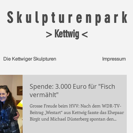
S k u l p t u r e n p a r k
> Kettwig <
Die Kettwiger Skulpturen
Impressum
Spende: 3.000 Euro für "Fisch
vermählt"
Grosse Freude beim HVV: Nach dem WDR-TV-
Beitrag „Westart“ aus Kettwig fasste das Ehepaar
Birgit und Michael Düsterberg spontan den...