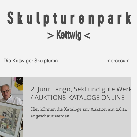
S k u l p t u r e n p a r k
> Kettwig <
Die Kettwiger Skulpturen
Impressum
2. Juni: Tango, Sekt und gute Werke
/ AUKTIONS-KATALOGE ONLINE
Hier können die Kataloge zur Auktion am 2.6.24
angeschaut werden.