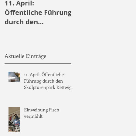
11. April:
Öffentliche
Öffentliche Führung
Führungen durch
durch den
den Skulpturenpar
Skulpturenpark
Kettwig
Kettwig
Aktuelle Einträge
0
11. April: Öffentliche
Führung durch den
Skulpturenpark Kettwig
Einweihung Fisch
vermählt