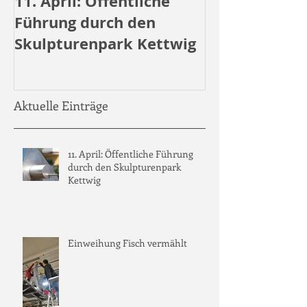
11. April: Öffentliche
Öffentliche 
Führung durch den
durch den
Skulpturenpark Kettwig
Skulpturenpa
Aktuelle Einträge
11. April: Öffentliche Führung
durch den Skulpturenpark
Kettwig
Einweihung Fisch vermählt