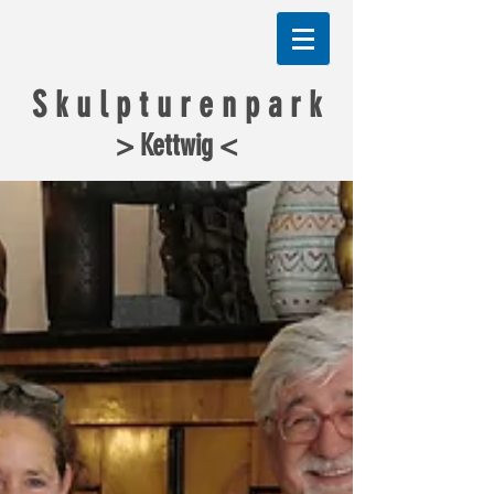
S k u l p t u r e n p a r k
> Kettwig <