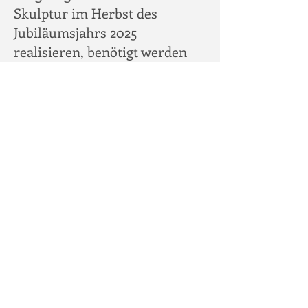
Skulptur im Herbst des
Jubiläumsjahrs 2025
realisieren, benötigt werden
noch ca 15.000 Euro.
Treten Sie unserem
informellen
Kreis der Freude
und Förderer des Kettwiger
Skulpturenparks
bei und
sorgen Sie mit uns für
kräftigen Rückenwind.
Unterstützen Sie einfach nach
Ihren Kräften und
Möglichkeiten, durch Ihr
Netzwerk und ihre Ideen, oder
natürlich durch Geldspenden.