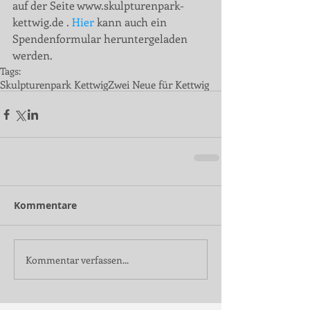
auf der Seite www.skulpturenpark-
kettwig.de . 
Hier 
kann auch ein 
Spendenformular heruntergeladen 
werden.
Tags:
Skulpturenpark Kettwig
Zwei Neue für Kettwig
Kommentare
Kommentar verfassen...