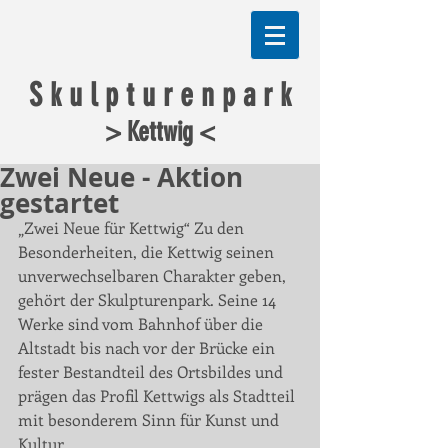
S k u l p t u r e n p a r k
> Kettwig <
Zwei Neue - Aktion
gestartet
„Zwei Neue für Kettwig“ Zu den 
Besonderheiten, die Kettwig seinen 
unverwechselbaren Charakter geben, 
gehört der Skulpturenpark. Seine 14 
Werke sind vom Bahnhof über die 
Altstadt bis nach vor der Brücke ein 
fester Bestandteil des Ortsbildes und 
prägen das Profil Kettwigs als Stadtteil 
mit besonderem Sinn für Kunst und 
Kultur.