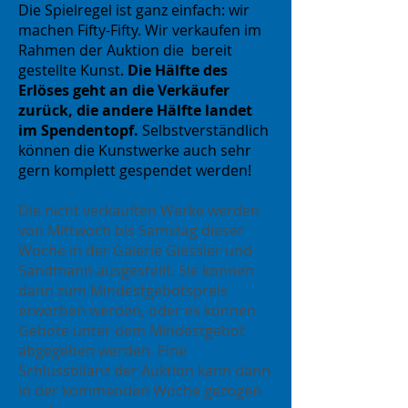
Die Spielregel ist ganz einfach: wir
machen Fifty-Fifty. W
ir verkaufen im
Rahmen der Auktion die bereit
gestellte Kunst.
Die Hälfte des
Erlöses geht an die Verkäufer
zurück, die andere Hälfte landet
im Spendentopf.
Selbstverständlich
können die Kunstwerke auch sehr
gern komplett gespendet werden!
Die nicht verkauften Werke werden
von Mittwoch bis Samstag dieser
Woche in der Galerie Giessler und
Sandmann ausgestellt. Sie können
dann zum Mindestgebotspreis
erworben werden, oder es können
Gebote unter dem Mindestgebot
abgegeben werden. Eine
Schlussbilanz der Auktion kann dann
in der kommenden Woche gezogen