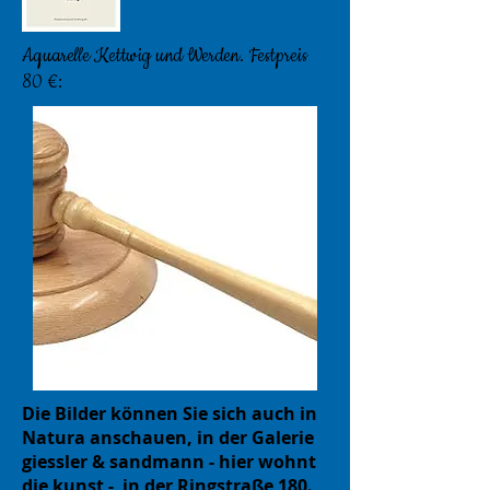
Aquarelle Kettwig und Werden. Festpreis
80 €:
Die Bilder können Sie sich auch in
Natura anschauen, in der Galerie
giessler & sandmann - hier wohnt
die kunst - in der Ringstraße 180.