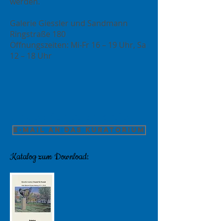
werden.
Galerie Giessler und Sandmann
Ringstraße 180
Öffnungszeiten: Mi-Fr 16 – 19 Uhr, Sa
12 – 18 Uhr
Und so funktioniert´s:
E-Mail an das Kuratorium
Katalog zum Download: