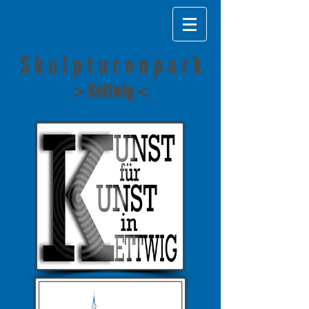
S k u l p t u r e n p a r k
> Kettwig <