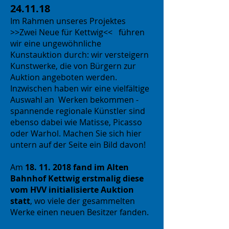
24.11.18
Im Rahmen unseres Projektes
>>Zwei Neue für Kettwig<< führen
wir eine ungewöhnliche
Kunstauktion durch: wir versteigern
Kunstwerke, die von Bürgern zur
Auktion angeboten werden.
Inzwischen haben wir eine vielfältige
Auswahl an Werken bekommen -
spannende regionale Künstler sind
ebenso dabei wie Matisse, Picasso
oder Warhol. Machen Sie sich hier
untern auf der Seite ein Bild davon!
Am
18. 11. 2018
fand im Alten
Bahnhof Kettwig erstmalig diese
vom HVV initialisierte Auktion
statt
, wo viele der gesammelten
Werke einen neuen Besitzer fanden.