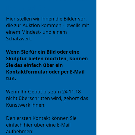
Ihnen gehören:
Hier stellen wir Ihnen die Bilder vor,
die zur Auktion kommen - jeweils mit
einem Mindest- und einem
Schätzwert.
Wenn Sie für ein Bild oder eine
Skulptur bieten möchten, können
Sie das einfach über ein
Kontaktformular oder per E-Mail
tun.
Wenn Ihr Gebot bis zum 24.11.18
nicht überschritten wird, gehört das
Kunstwerk Ihnen.
Den ersten Kontakt können Sie
einfach hier über eine E-Mail
aufnehmen: