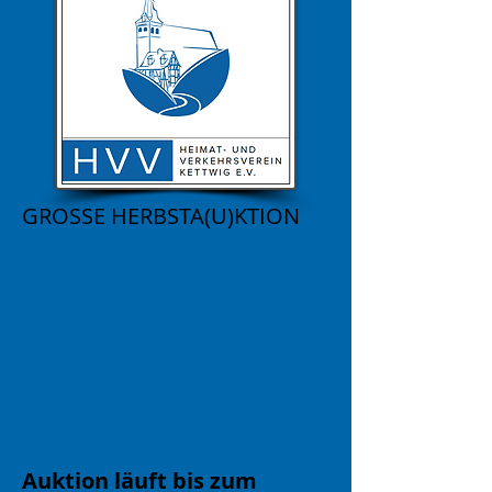
GROSSE HERBSTA(U)KTION
Kunst für Kunst in
Kettwig:
Bieten Sie im
Nachverkauf!
Auktion läuft bis zum