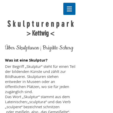
S k u l p t u r e n p a r k
> Kettwig <
Über Skulpturen | Brigitte Scherg
Was ist eine Skulptur?
Der Begriff „Skulptur“ steht für einen Teil
der bildenden Künste und zählt zur
Bildhauerei. Skulpturen stehen
entweder in Museen oder an
öffentlichen Plätzen, wo sie für jeden
zugänglich sind.
Das Wort „Skulptur“ stammt aus dem
Lateinischen:„sculptura“ und das Verb
„sculpere“ bezeichnet schnitzen
oder meißeln, also „das Gemeißelte“.