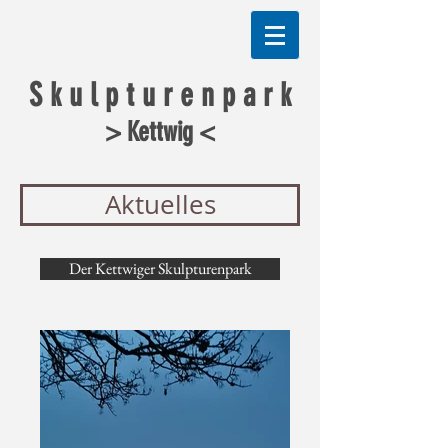
S k u l p t u r e n p a r k
> Kettwig <
Aktuelles
Der Kettwiger Skulpturenpark