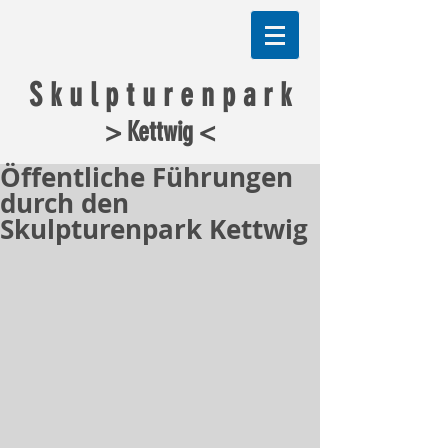
S k u l p t u r e n p a r k
> Kettwig <
Öffentliche Führungen
durch den
Skulpturenpark Kettwig