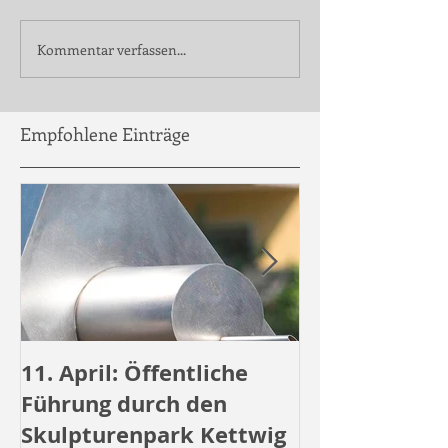
Kommentar verfassen...
Empfohlene Einträge
11. April: Öffentliche
Öffentliche 
Führung durch den
durch den
Skulpturenpark Kettwig
Skulpturenpa