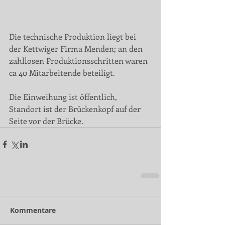
Die technische Produktion liegt bei 
der Kettwiger Firma Menden; an den 
zahllosen Produktionsschritten waren 
ca 40 Mitarbeitende beteiligt. 
Die Einweihung ist öffentlich, 
Standort ist der Brückenkopf auf der 
Seite vor der Brücke.
Kommentare