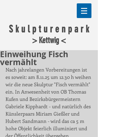
S k u l p t u r e n p a r k
> Kettwig <
Einweihung Fisch
vermählt
Nach jahrelangen Vorbereitungen ist 
es soweit: am 8.11.25 um 12.30 h weihen 
wir die neue Skulptur "Fisch vermählt" 
ein. In Anwesenheit von OB Thomas 
Kufen und Bezirksbürgermeistern 
Gabriele Kipphardt - und natürlich des 
Künslerpaars Miriam Gießler und 
Hubert Sandmann - wird das ca 5 m 
hohe Objekt feierlich illuminiert und 
der Öffentlichkeit übergeben. 